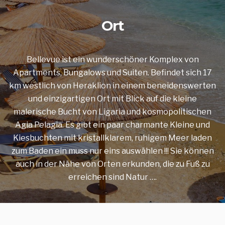
Ort
Bellevue ist ein wunderschöner Komplex von
Apartments, Bungalows und Suiten. Befindet sich 17
km westlich von Heraklion in einem beneidenswerten
und einzigartigen Ort mit Blick auf die kleine
malerische Bucht von Ligaria und kosmopolitischen
Agia Pelagia. Es gibt ein paar charmante Kleine und
Kiesbuchten mit kristallklarem, ruhigem Meer laden
zum Baden ein muss nur eins auswählen !!! Sie können
auch in der Nähe von Orten erkunden, die zu Fuß zu
erreichen sind Natur ….