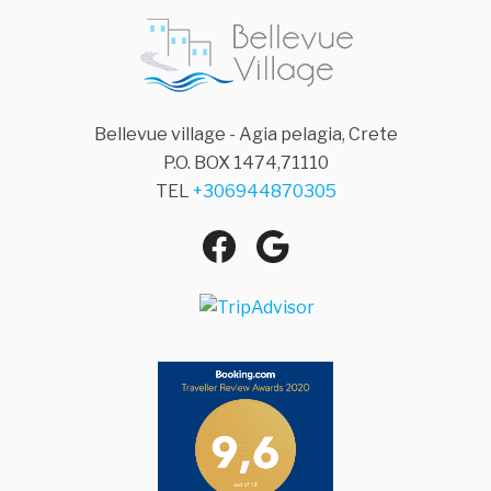
Bellevue village - Agia pelagia, Crete
P.O. BOX 1474,71110
TEL
+306944870305
Facebook
Google
Agia Pelagia
Maps